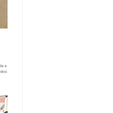
da a
udios