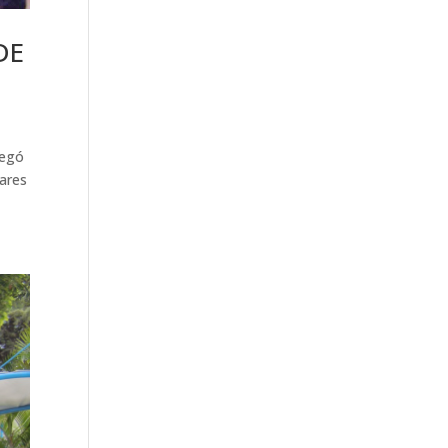
DE
regó
lares