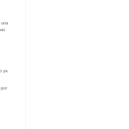
n una
nas
io ya
 por