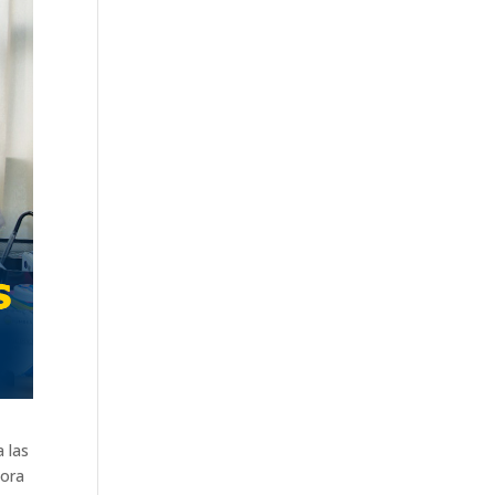
 las
tora