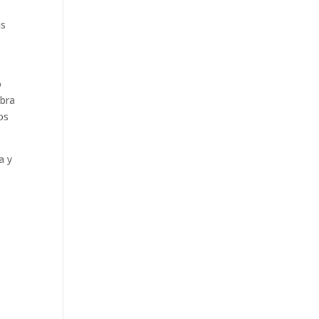
as
o
obra
os
a y