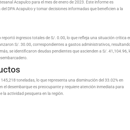
esanal Acapulco para el mes de enero de 2023. Este informe es
 del DPA Acapulco y tomar decisiones informadas que beneficien a la
eportó ingresos totales de S/. 0.00, lo que refleja una situación crítica 
canzaron S/. 30.00, correspondientes a gastos administrativos, resultand
emás, se identificaron deudas pendientes que ascienden a S/. 41,104.96, 
desembarcadero.
uctos
145,218 toneladas, lo que representa una disminución del 33.02% en
en el desembarque es preocupante y requiere atención inmediata para
de la actividad pesquera en la región.