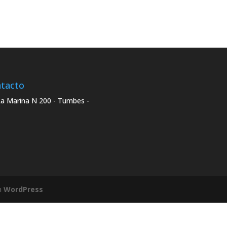
tacto
La Marina N 200 - Tumbes -
n
WordPress