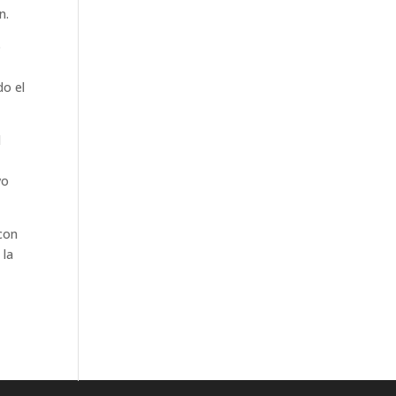
n.
o
do el
l
vo
 con
 la