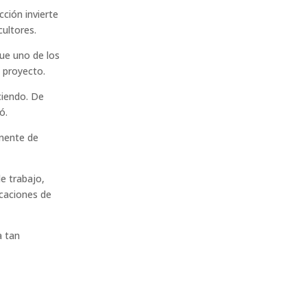
ción invierte
cultores.
que uno de los
e proyecto.
ciendo. De
ó.
onente de
e trabajo,
icaciones de
a tan