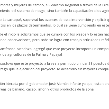
mbres y mujeres de campo, el Gobierno Regional a través de la Direc
iento del sistema de riesgo, sino también la capacitación a los agri
o Lecarnaqué, supervisó los avances de esta intervención y explicó 
ectos en los plazos determinados, lo cual se viene cumpliendo en est
el inicio le solicitamos que se cumpla con los plazos y lo están ha
do observaciones, pero todo se logra con trabajo articulado» refiri
a, Giamfranco Mendoza, agregó que este proyecto incorpora un comp
e los agricultores de la Palma y Papayal.
sostuvo que este proyecto a la vez a permitido brindar 38 puestos d
gregó que la ejecución del proyecto se desarrolló sin mayores compl
tión liderada por el gobernador José Alemán Infante ya que, esta obr
áreas de banano, cacao, limón y otros productos de la zona.