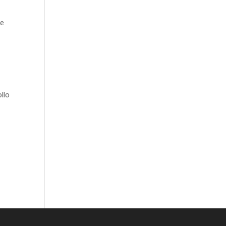
de
llo