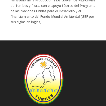
Ministerio de la Producción y los Gobiernos Regionales
de Tumbes y Piura, con el apoyo técnico del Programa
de las Naciones Unidas para el Desarrollo y el
financiamiento del Fondo Mundial Ambiental (GEF por
sus siglas en inglés).