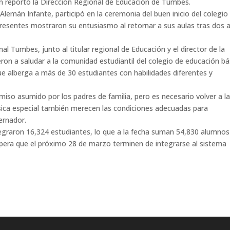
n reportó la Dirección Regional de Educación de Tumbes.
Alemán Infante, participó en la ceremonia del buen inicio del colegio
resentes mostraron su entusiasmo al retornar a sus aulas tras dos 
l Tumbes, junto al titular regional de Educación y el director de la
ron a saludar a la comunidad estudiantil del colegio de educación bá
ue alberga a más de 30 estudiantes con habilidades diferentes y
o asumido por los padres de familia, pero es necesario volver a l
sica especial también merecen las condiciones adecuadas para
ernador.
tegraron 16,324 estudiantes, lo que a la fecha suman 54,830 alumnos
pera que el próximo 28 de marzo terminen de integrarse al sistema