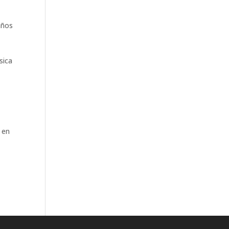
años
sica
a
 en