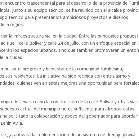
n encuentro trascendental para el desarrollo de la provincia de Tum
ola, junto a su equipo técnico, se ha reunido con el alcalde provinci
ipo técnico para presentar los ambiciosos proyectos e diseños
de la región.
ar la infraestructura vial en la ciudad. Entre las principales propues
d Puell, calle Bolívar y calle 24 de Julio, con un enfoque especial en 
lecerán los espacios urbanos, sino que también promoverán un ento
e la ciudad.
 impulsar el progreso y bienestar de la comunidad tumbesina,
 sus residentes. La iniciativa ha sido recibida con entusiasmo y
ridades, quienes ven en estas mejoras una oportunidad para fortale
ipio de llevar a cabo la construcción de la calle Bolívar y otras vías
esupuesto actual del municipio no es suficiente para afrontar estas
s ha solicitado la colaboración y apoyo del gobernador para abordar
Lenin Avila.
 se garantizará la implementación de un sistema de drenaje pluvial