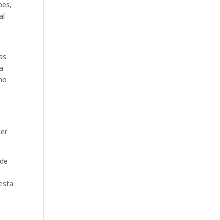
bes,
al
tas
la
rno
cer
 de
 esta