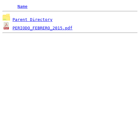
Name
Parent Directory
PERIODO_FEBRERO_2015.pdf