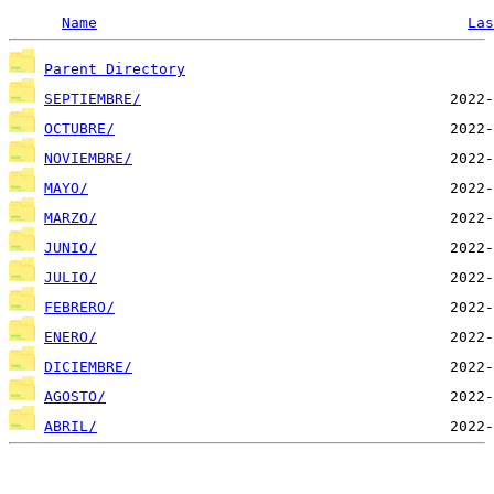
Name
Las
Parent Directory
SEPTIEMBRE/
OCTUBRE/
NOVIEMBRE/
MAYO/
MARZO/
JUNIO/
JULIO/
FEBRERO/
ENERO/
DICIEMBRE/
AGOSTO/
ABRIL/