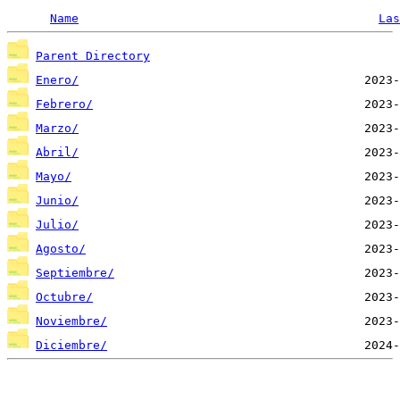
Name
Las
Parent Directory
Enero/
Febrero/
Marzo/
Abril/
Mayo/
Junio/
Julio/
Agosto/
Septiembre/
Octubre/
Noviembre/
Diciembre/