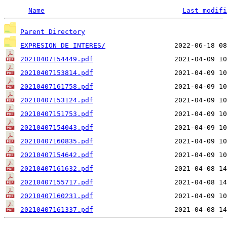
Name
Last modifi
Parent Directory
EXPRESION DE INTERES/
20210407154449.pdf
20210407153814.pdf
20210407161758.pdf
20210407153124.pdf
20210407151753.pdf
20210407154043.pdf
20210407160835.pdf
20210407154642.pdf
20210407161632.pdf
20210407155717.pdf
20210407160231.pdf
20210407161337.pdf