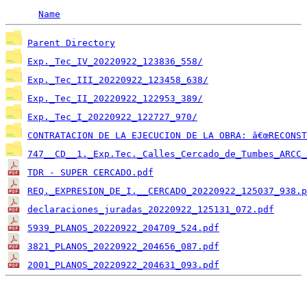
Name
Parent Directory
Exp._Tec_IV_20220922_123836_558/
Exp._Tec_III_20220922_123458_638/
Exp._Tec_II_20220922_122953_389/
Exp._Tec_I_20220922_122727_970/
CONTRATACION DE LA EJECUCION DE LA OBRA: â€œRECONST
747__CD__1._Exp.Tec._Calles_Cercado_de_Tumbes_ARCC_
TDR - SUPER CERCADO.pdf
REQ._EXPRESION_DE_I.__CERCADO_20220922_125037_938.p
declaraciones_juradas_20220922_125131_072.pdf
5939_PLANOS_20220922_204709_524.pdf
3821_PLANOS_20220922_204656_087.pdf
2001_PLANOS_20220922_204631_093.pdf