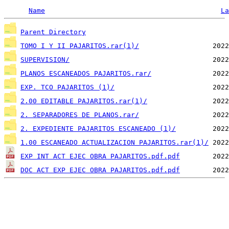
Name
La
Parent Directory
TOMO I Y II PAJARITOS.rar(1)/
SUPERVISION/
PLANOS ESCANEADOS PAJARITOS.rar/
EXP. TCO PAJARITOS (1)/
2.00 EDITABLE PAJARITOS.rar(1)/
2. SEPARADORES DE PLANOS.rar/
2. EXPEDIENTE PAJARITOS ESCANEADO (1)/
1.00 ESCANEADO ACTUALIZACION PAJARITOS.rar(1)/
EXP INT ACT EJEC OBRA PAJARITOS.pdf.pdf
DOC ACT EXP EJEC OBRA PAJARITOS.pdf.pdf