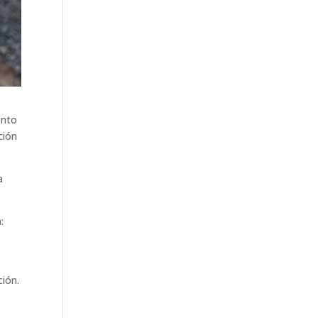
ento
ción
a
:
ción.