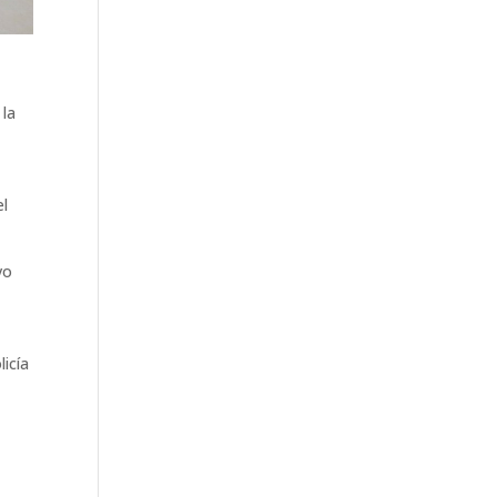
la
el
vo
licía