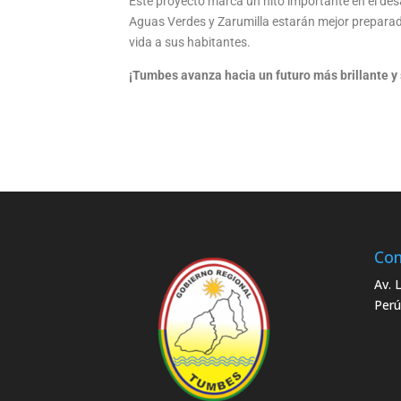
Este proyecto marca un hito importante en el desa
Aguas Verdes y Zarumilla estarán mejor preparada
vida a sus habitantes.
¡Tumbes avanza hacia un futuro más brillante y 
Con
Av. 
Perú