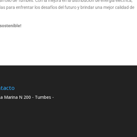
rrollo de Tumbes. Con la mejora en la distribución de energía eléctrica,
s para enfrentar los desafíos del futuro y brindar una mejor calidad de
sostenible!
tacto
La Marina N 200 - Tumbes -