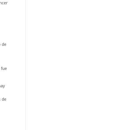
encer
o de
 fue
hay
s de