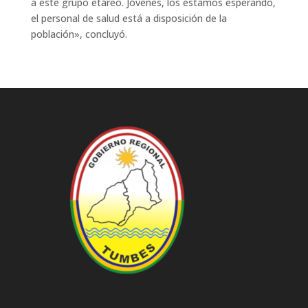
a este grupo etáreo. Jóvenes, los estamos esperando,
el personal de salud está a disposición de la
población», concluyó.