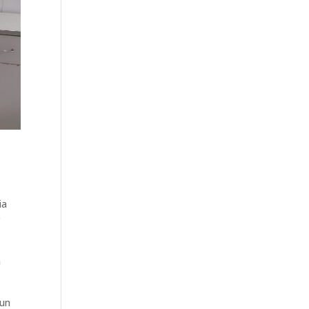
ia
r
n
 un