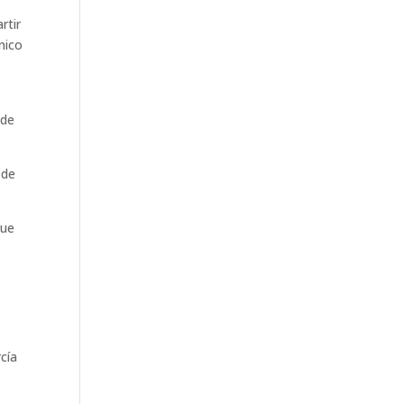
rtir
nico
 de
 de
que
rcía