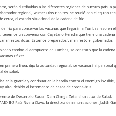
rm, serán distribuidas a las diferentes regiones de nuestro país, a pa
gobernador regional, Wilmer Dios Benites, se reunió con el equipo téc
e cerca, el estado situacional de la cadena de frio.
e frío para conservar las vacunas que llegarán a Tumbes, eso en el
zer, tenemos un convenio con Cayetano Heredia que tiene una cadena
varían estas dosis. Estamos preparados”, manifestó el gobernador.
ubicado camino al aeropuerto de Tumbes, se constató que la cadena
 vacunas Pfizer.
en primera línea, dijo la autoridad regional, se vacunará al personal 
al de salud.
ajar la guardia y continuar en la batalla contra el enemigo invisible,
uy alto, debido al incremento de casos de coronavirus.
gerente de Desarrollo Social, Dam Chinga Zeta; el director de Salud,
JAMO II-2 Raúl Rivera Clavo; la directora de inmunizaciones, Judith Ga