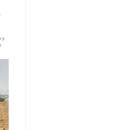
s
s y
o