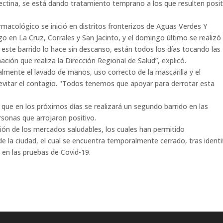
rmectina, se está dando tratamiento temprano a los que resulten posi
macológico se inició en distritos fronterizos de Aguas Verdes Y
o en La Cruz, Corrales y San Jacinto, y el domingo último se realizó 
n este barrido lo hace sin descanso, están todos los días tocando las
ación que realiza la Dirección Regional de Salud”, explicó.
lmente el lavado de manos, uso correcto de la mascarilla y el
 evitar el contagio. "Todos tenemos que apoyar para derrotar esta
ó que en los próximos días se realizará un segundo barrido en las
ersonas que arrojaron positivo.
ción de los mercados saludables, los cuales han permitido
e la ciudad, el cual se encuentra temporalmente cerrado, tras identi
 en las pruebas de Covid-19.