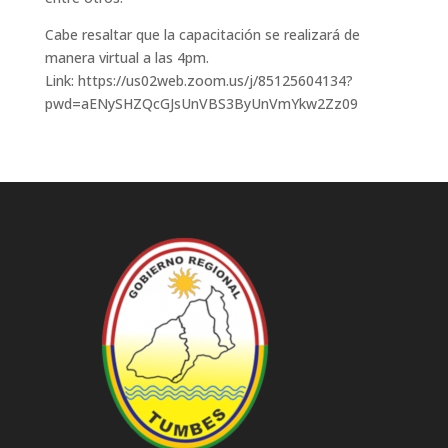
Cabe resaltar que la capacitación se realizará de
manera virtual a las 4pm.
Link: https://us02web.zoom.us/j/85125604134?
pwd=aENySHZQcGJsUnVBS3ByUnVmYkw2Zz09